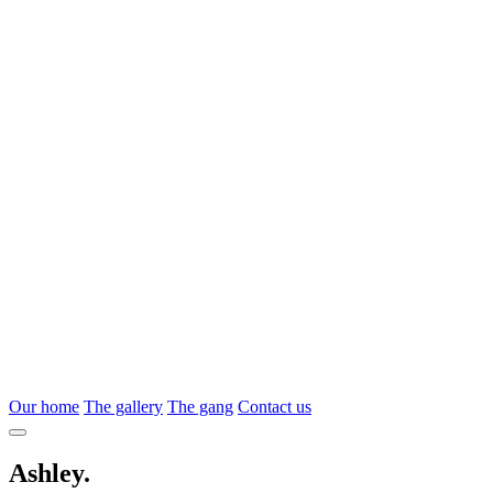
Our home
The gallery
The gang
Contact us
Ashley.